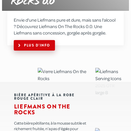
Rocks 0.0
SHOP
Envie d'une Liefmans pure et dure, mais sans l'alcool
? Découvrez Liefmans On The Rocks 0.0. Une
CONTACT
Liefmans sans concession, gorgée après gorgée.
PLUS D'INFO
LIFE LIFE ON THE ROCKS! PARTAGE TON MOMENT 
#LIEFMANS
BIÈRE APÉRITIVE À LA ROBE
ROUGE CLAIR
LIEFMANS ON THE
ROCKS
Cette bière pétillante, à la mousse subtile et
richement fruitée, n’a pas d’égale pour