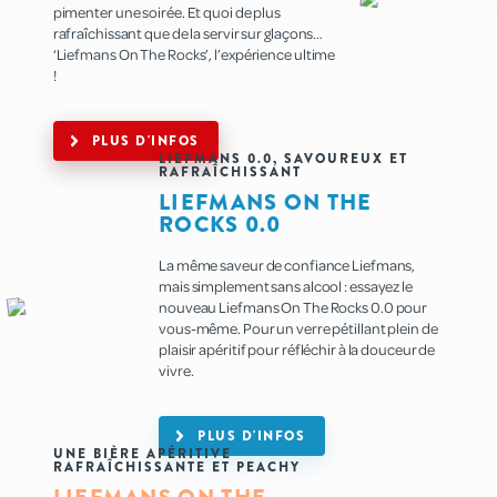
pimenter une soirée. Et quoi de plus
rafraîchissant que de la servir sur glaçons…
‘Liefmans On The Rocks’, l’expérience ultime
!
PLUS D'INFOS
LIEFMANS 0.0, SAVOUREUX ET
RAFRAÎCHISSANT
LIEFMANS ON THE
ROCKS 0.0
La même saveur de confiance Liefmans,
mais simplement sans alcool : essayez le
nouveau Liefmans On The Rocks 0.0 pour
vous-même. Pour un verre pétillant plein de
plaisir apéritif pour réfléchir à la douceur de
vivre.
PLUS D'INFOS
UNE BIÈRE APÉRITIVE
RAFRAÎCHISSANTE ET PEACHY