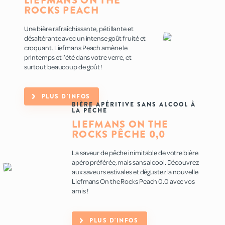
LIEFMANS ON THE
ROCKS PEACH
Une bière rafraîchissante, pétillante et
désaltérante avec un intense goût fruité et
croquant. Liefmans Peach amène le
printemps et l’été dans votre verre, et
surtout beaucoup de goût !
PLUS D'INFOS
BIÈRE APÉRITIVE SANS ALCOOL À
LA PÊCHE
LIEFMANS ON THE
ROCKS PÊCHE 0,0
La saveur de pêche inimitable de votre bière
apéro préférée, mais sans alcool. Découvrez
aux saveurs estivales et dégustez la nouvelle
Liefmans On the Rocks Peach 0.0 avec vos
amis !
PLUS D'INFOS