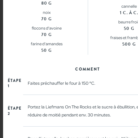
80 G
cannelle
SHOP
noix
1 C. À C
70 G
beurre fro
flocons d’avoine
50 G
CONTACT
70 G
fraises et fram
farine d’amandes
500 G
50 G
COMMENT
LIFE LIFE ON THE ROCKS! PARTAGE TON MOMENT 
ÉTAPE
#LIEFMANS
Faites préchauffer le four à 150 °C.
1
GAUFRES
Portez la Liefmans On The Rocks et le sucre à ébullition, e
ÉTAPE
2
réduire de moitié pendant env. 30 minutes.