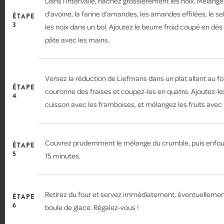
Dans l’intervalle, hachez grossièrement les noix. Mélange
d’avoine, la farine d’amandes, les amandes effilées, le sel
ÉTAPE
3
les noix dans un bol. Ajoutez le beurre froid coupé en dés 
pâte avec les mains.
Versez la réduction de Liefmans dans un plat allant au fou
ÉTAPE
couronne des fraises et coupez-les en quatre. Ajoutez-le
4
cuisson avec les framboises, et mélangez les fruits avec
GLACES MAISON AUX
FRUITS ROUGES
Couvrez prudemment le mélange du crumble, puis enfo
ÉTAPE
5
15 minutes.
Retirez du four et servez immédiatement, éventuelleme
ÉTAPE
6
boule de glace. Régalez-vous !